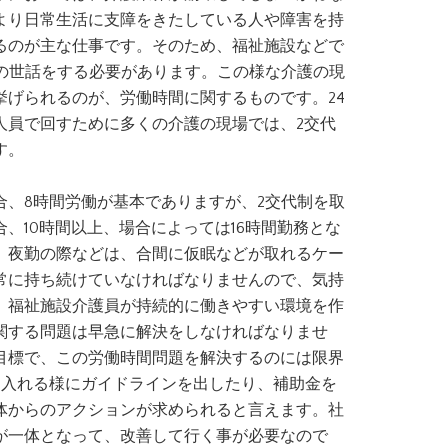
より日常生活に支障をきたしている人や障害を持
るのが主な仕事です。そのため、福祉施設などで
りの世話をする必要があります。この様な介護の現
挙げられるのが、労働時間に関するものです。24
人員で回すために多くの介護の現場では、2交代
す。
合、8時間労働が基本でありますが、2交代制を取
、10時間以上、場合によっては16時間勤務とな
、夜勤の際などは、合間に仮眠などが取れるケー
常に持ち続けていなければなりませんので、気持
。福祉施設介護員が持続的に働きやすい環境を作
関する問題は早急に解決をしなければなりませ
目標で、この労働時間問題を解決するのには限界
り入れる様にガイドラインを出したり、補助金を
体からのアクションが求められると言えます。社
が一体となって、改善して行く事が必要なので