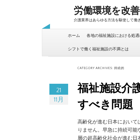
労働環境を改善
介護業界はあらゆる方法を駆使して働
Skip to content
ホーム
各地の福祉施設における処遇
シフトで働く福祉施設の不満とは
CATEGORY ARCHIVES:
持続的
福祉施設介
21
11月
すべき問題
高齢化が進む日本において
りません。早急に持続可能
層の超高齢化社会が進む日